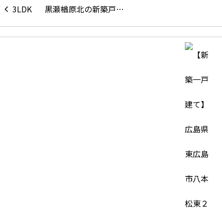
黒瀬楢原北の新築戸…