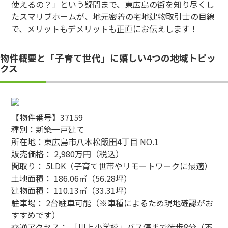
使えるの？」という疑問まで、東広島の街を知り尽くし
たスマリブホームが、地元密着の宅地建物取引士の目線
で、メリットもデメリットも正直にお伝えします！
物件概要と「子育て世代」に嬉しい4つの地域トピッ
クス
【物件番号】37159
種別：新築一戸建て
所在地：東広島市八本松飯田4丁目 NO.1
販売価格： 2,980万円（税込）
間取り： 5LDK（子育て世帯やリモートワークに最適）
土地面積： 186.06㎡（56.28坪）
建物面積： 110.13㎡（33.31坪）
駐車場： 2台駐車可能（※車種によるため現地確認がお
すすめです）
交通アクセス： 「川上小学校」バス停まで徒歩8分（不