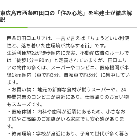
東広島市西条町田口の「住み心地」を宅建士が徹底解
説
西条町田口エリアは、一言で言えば「ちょうどいい利便
性と、落ち着いた住環境が共存する街」です。
生活利便施設が徒歩圏内に充実、不動産広告のルールで
は「徒歩1分＝80m」と定義されていますが、田口エリ
アの物件の多くは、スーパーやコンビニ、医療機関が半
径1km圏内（車で約3分、自転車で約5分）に集中してい
ます。
・お買い物： 地元の新鮮な食材が揃うスーパーや、24
時間営業のコンビニが身近にあり、仕事帰りのお買い物
もスムーズです。
・医療体制： 内科や歯科が近隣にあるため、小さなお
子様やご高齢のご家族がいる家庭でも安心感がありま
す。
・教育環境：学校が身近にあり、子育て世代が多く暮ら