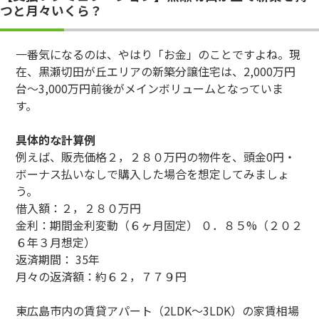
つと月々いくら？
一番気になるのは、やはり「お金」のことですよね。現
在、黒瀬切田が丘エリアの新築分譲住宅は、2,000万円
台〜3,000万円前後がメインボリュームとなっていま
す。
具体的な計算例
例えば、販売価格２，２８０万円の物件を、頭金0円・
ボーナス払いなしで購入した場合を想定してみましょ
う。
借入額：２，２８０万円
金利：期間金利変動（６ヶ月固定） ０．８５%（２０２
６年３月想定）
返済期間： 35年
月々の返済額：約６２，７７９円
東広島市内の賃貸アパート（2LDK〜3LDK）の家賃相場