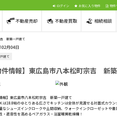
ログイン
お気に入り物件
物件
不動産売却
不動産買取
相続相談
吉 新築一戸建て
年02月04日
戸建て
物件情報】東広島市八本松町宗吉 新築
情報】東広島市八本松町宗吉 新築一戸建て
Ｋは18.8帖のゆとりある広さでキッチンは全体が見渡せる対面式カウン
量なシューズインクロークや土間収納、ウォークインクローゼットや書
性・遮音性を高めるペアガラス・浴室暖房乾燥機！