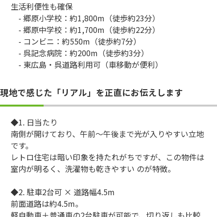
生活利便性も確保
- 郷原小学校：約1,800m（徒歩約23分）
- 郷原中学校：約1,700m（徒歩約22分）
- コンビニ：約550m（徒歩約7分）
- 呉記念病院：約200m（徒歩約3分）
- 東広島・呉道路利用可（車移動が便利）
現地で感じた「リアル」を正直にお伝えします
◆1. 日当たり
南側が開けており、午前〜午後まで光が入りやすい立地
です。
レトロ住宅は暗い印象を持たれがちですが、この物件は
室内が明るく、洗濯物も乾きやすい のが特徴。
◆2. 駐車2台可 × 道路幅4.5m
前面道路は約4.5m。
軽自動車＋普通車の2台駐車が可能で、切り返しも比較