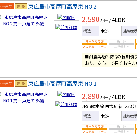
東広島市高屋町高屋東 NO.2
一戸建
新築
2,590
4LDK
万円
/
木造
構造
建物面
■耐震等級3取得の長期優
おり、安心して長くお住ま
東広島市高屋町高屋東 NO.1
一戸建
新築
2,890
4LDK
万円
/
JR山陽本線 白市駅
徒歩33分
木造
構造
建物面