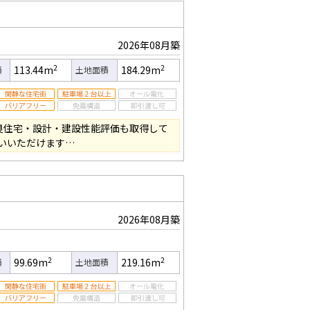
2026年08月築
2
2
113.44m
184.29m
積
土地面積
良住宅・設計・建設性能評価も取得して
いいただけます…
2026年08月築
2
2
99.69m
219.16m
積
土地面積