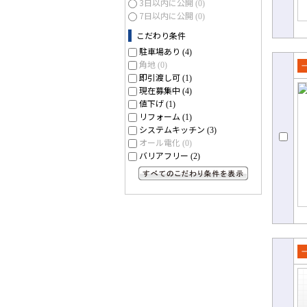
3日以内に公開
(0)
7日以内に公開
(0)
こだわり条件
駐車場あり
(4)
角地
(0)
即引渡し可
売
(1)
現在募集中
(4)
て
値下げ
(1)
リフォーム
(1)
システムキッチン
(3)
オール電化
(0)
バリアフリー
(2)
すべてのこだわり条件を見る
一