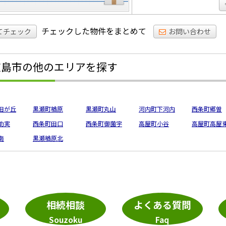
チェックした物件をまとめて
てチェック
お問い合わせ
広島市の他のエリアを探す
田が丘
黒瀬町楢原
黒瀬町丸山
河内町下河内
西条町郷曽
助実
西条町田口
西条町御薗宇
高屋町小谷
高屋町高屋
南
黒瀬楢原北
相続相談
よくある質問
Souzoku
Faq