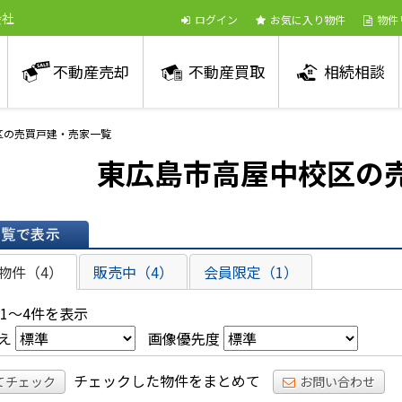
会社
ログイン
お気に入り物件
物件
不動産売却
不動産買取
相続相談
区の売買戸建・売家一覧
東広島市高屋中校区の
表示
物件（4）
販売中（4）
会員限定（1）
 1～4件を表示
え
画像優先度
チェックした物件をまとめて
てチェック
お問い合わせ