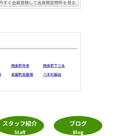
今すぐ会員登録して会員限定物件を見る
西条町寺家
西条町下三永
東
高屋町高屋堀
八本松飯田
スタッフ紹介
ブログ
Staff
Blog