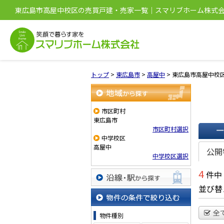
東広島市高屋中校区の売買戸建・売家一覧｜スマリブホーム株式
トップ
>
東広島市
>
高屋中
>
東広島市高屋中校
地域から探す
市区町村
東広島市
市区町村選択
中学校区
一覧で
高屋中
公開
中学校区選択
4
件中
並び替
沿線・駅から探す
物件の条件で絞り込む
全
物件種別