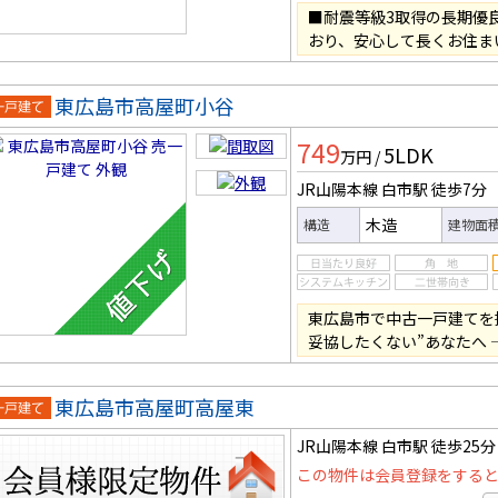
■耐震等級3取得の長期優
おり、安心して長くお住ま
東広島市高屋町小谷
一戸建
749
5LDK
万円
/
JR山陽本線 白市駅
徒歩7分
木造
構造
建物面
東広島市で中古一戸建てを探
妥協したくない”あなたへ 
東広島市高屋町高屋東
戸建て
JR山陽本線 白市駅
徒歩25分
この物件は会員登録をする