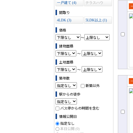
一戸建て (4)
テラスハウ
ス (0)
売
間取り
て
4LDK (3)
5LDK以上 (1)
価格
～
建物面積
～
土地面積
～
築年数
新築以外
売
て
駅からの徒歩
バス停からの時間を含む
情報公開日
指定なし
本日公開
(0)