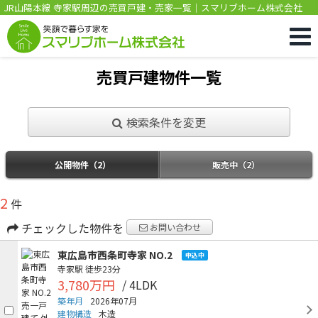
JR山陽本線 寺家駅周辺の売買戸建・売家一覧｜スマリブホーム株式会社
売買戸建物件一覧
検索条件を変更
公開物件（2）
販売中（2）
2
件
チェックした物件を
お問い合わせ
東広島市西条町寺家 NO.2
申込中
寺家駅
徒歩23分
3,780万円
/ 4LDK
築年月
2026年07月
建物構造
木造