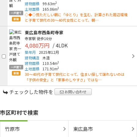
2
建物面積
99.63m
2
土地面積
165.06m
一戸建て
◇◆◇慌ただしい朝に「ゆとり」を生む、計算された周辺環境
新築
と子育て世代の30〜40代女性にとって、朝…
東広島市西条町寺家
寺家駅
徒歩16分
4,080万円
/ 4LDK
築年月
2025年12月
建物構造
木造
2
建物面積
110.54m
一戸建て
2
土地面積
171.91m
新築
30〜40代の子育て世代にとって、住まい探しで譲れないのは
「子供の安全」と「家事のしやすさ」ではな…
チェックした物件を
お問い合わせ
市区町村で検索
竹原市
東広島市