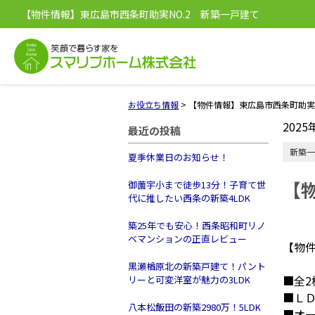
【物件情報】東広島市西条町助実NO.2 新築一戸建て
お役立ち情報
>
【物件情報】東広島市西条町助実N
2025
最近の投稿
新築一
夏季休業日のお知らせ！
【
御薗宇小まで徒歩13分！子育て世
代に推したい西条の新築4LDK
築25年でも安心！西条昭和町リノ
ベマンションの正直レビュー
【物
黒瀬楢原北の新築戸建て！パント
■全2
リーと可変洋室が魅力の3LDK
■Ｌ
八本松飯田の新築2980万！5LDK
■オ