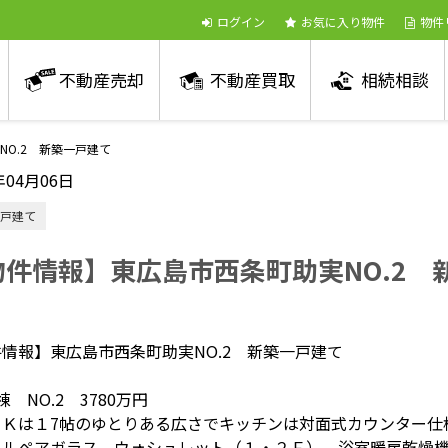
ログイン
お気に入り物件
物件
不動産売却
不動産買取
相続相談
O.2 新築一戸建て
年04月06日
戸建て
物件情報】東広島市西条町助実NO.2 
件情報】東広島市西条町助実NO.2 新築一戸建て
棟 NO.2 3780万円
ＤＫは１7帖のゆとりある広さでキッチンは対面式カウンター仕
ールペアガラス、ウォシュレット（１・２Ｆ）、浴室暖房乾燥