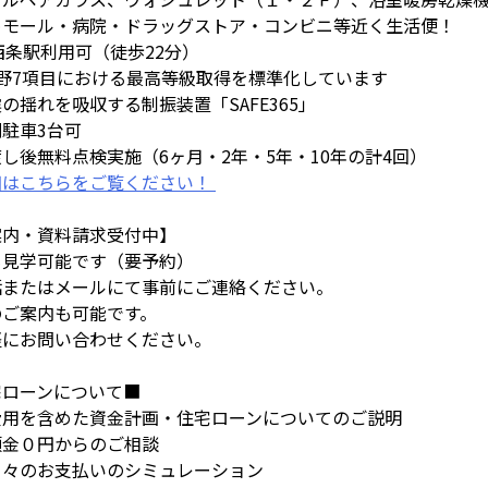
めモール・病院・ドラッグストア・コンビニ等近く生活便！
西条駅利用可（徒歩22分）
分野7項目における最高等級取得を標準化しています
の揺れを吸収する制振装置「SAFE365」
駐車3台可
し後無料点検実施（6ヶ月・2年・5年・10年の計4回）
細はこちらをご覧ください！
案内・資料請求受付中】
も見学可能です（要予約）
話またはメールにて事前にご連絡ください。
のご案内も可能です。
軽にお問い合わせください。
宅ローンについて■
費用を含めた資金計画・住宅ローンについてのご説明
金０円からのご相談
々のお支払いのシミュレーション