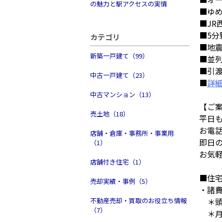
の魅力と駅アクセスの実情
■ゆ
■JR
■5
カテゴリ
■地震
新築一戸建て（99）
■並列
■引渡
中古一戸建て（23）
■
詳
中古マンション（13）
【ご
売土地（18）
平日
お電
店舗・倉庫・事務所・事業用
即日
（1）
お気
店舗付き住宅（1）
■住
売却実績・事例（5）
・諸
不動産売却・買取のお役立ち情報
＊頭
（7）
＊月