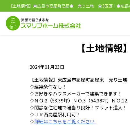
【土地情報】東広島市高屋町高屋東 売り土地 全3区画｜東広島
買専門｜新築・中古・土地・売却はスマリブホーム
【土地情報
2024年01月23日
【土地情報】東広島市高屋町高屋東 売り土地
♢建築条件なし！
♢お好きなハウスメーカーで建築できます！
♢ＮＯ.2（53.39坪）ＮＯ.3（54.38坪）ＮＯ.12
♢閑静な住宅地で陽当り良好！フラット進入！
♢ＪＲ西高屋駅利用可！
♢
詳細はこちらをご覧ください