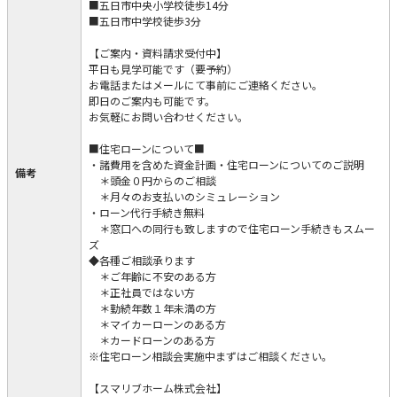
■五日市中央小学校徒歩14分
■五日市中学校徒歩3分
【ご案内・資料請求受付中】
平日も見学可能です（要予約）
お電話またはメールにて事前にご連絡ください。
即日のご案内も可能です。
お気軽にお問い合わせください。
■住宅ローンについて■
・諸費用を含めた資金計画・住宅ローンについてのご説明
備考
＊頭金０円からのご相談
＊月々のお支払いのシミュレーション
・ローン代行手続き無料
＊窓口への同行も致しますので住宅ローン手続きもスムー
ズ
◆各種ご相談承ります
＊ご年齢に不安のある方
＊正社員ではない方
＊勤続年数１年未満の方
＊マイカーローンのある方
＊カードローンのある方
※住宅ローン相談会実施中まずはご相談ください。
【スマリブホーム株式会社】