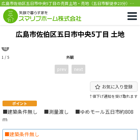
広島市佐伯区五日市中央5丁目の売買土地・売地（五日市駅徒歩23分）
[1392]
広島市佐伯区五日市中央5丁目 土地
1 / 5
外観
prev
next
お気に入り登録
↑値下げ通知を受け取れます
ポイント
■建築条件無し ■測量渡し ■ゆめモール五日市約808
ｍ
■建築条件無し