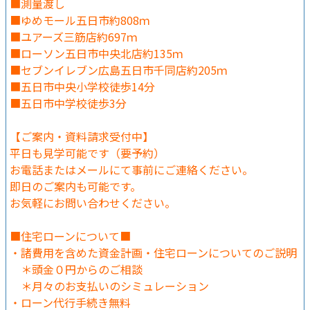
■測量渡し
■ゆめモール五日市約808ｍ
■ユアーズ三筋店約697ｍ
■ローソン五日市中央北店約135ｍ
■セブンイレブン広島五日市千同店約205ｍ
■五日市中央小学校徒歩14分
■五日市中学校徒歩3分
【ご案内・資料請求受付中】
平日も見学可能です（要予約）
お電話またはメールにて事前にご連絡ください。
即日のご案内も可能です。
お気軽にお問い合わせください。
■住宅ローンについて■
・諸費用を含めた資金計画・住宅ローンについてのご説明
＊頭金０円からのご相談
＊月々のお支払いのシミュレーション
・ローン代行手続き無料