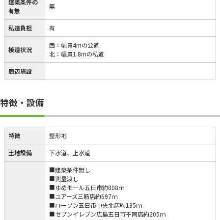
建築条件の
無
有無
私道負担
有
西：幅員4mの公道
接道状況
北：幅員1.8mの私道
周辺施設
特徴・設備
特徴
整形地
土地設備
下水道、上水道
■建築条件無し
■測量渡し
■ゆめモール五日市約808ｍ
■ユアーズ三筋店約697ｍ
■ローソン五日市中央北店約135ｍ
■セブンイレブン広島五日市千同店約205ｍ