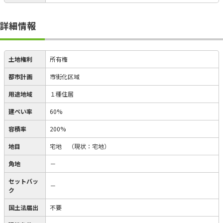
詳細情報
土地権利
所有権
都市計画
市街化区域
用途地域
１種住居
建ぺい率
60%
容積率
200%
地目
宅地
（現状：宅地）
角地
－
セットバッ
－
ク
国土法届出
不要