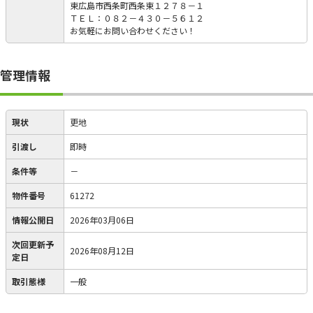
東広島市西条町西条東１２７８－１
ＴＥＬ：０８２－４３０－５６１２
お気軽にお問い合わせください！
管理情報
現状
更地
引渡し
即時
条件等
－
物件番号
61272
情報公開日
2026年03月06日
次回更新予
2026年08月12日
定日
取引態様
一般