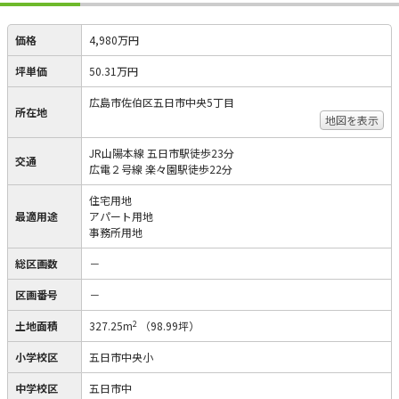
価格
4,980万円
坪単価
50.31万円
広島市佐伯区五日市中央5丁目
所在地
地図を表示
JR山陽本線 五日市駅徒歩23分
交通
広電２号線 楽々園駅徒歩22分
住宅用地
最適用途
アパート用地
事務所用地
総区画数
－
区画番号
－
2
土地面積
327.25m
（98.99坪）
小学校区
五日市中央小
中学校区
五日市中