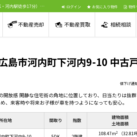
K・河内駅徒歩17分）
ログイン
お気に入り物件
物件
不動産売却
不動産買取
相続相談
広島市河内町下河内9-10 中古
値下げ通
の開放感 閑静な住宅街の角地に位置しており、日当たりは抜群
ため、来客時や将来お子様が車を持つようになっても安心。
建物面積
所在地
間取り
階数
土地面積
2
108.47m
（32.81
内町下河内9-10
5DK
2階建