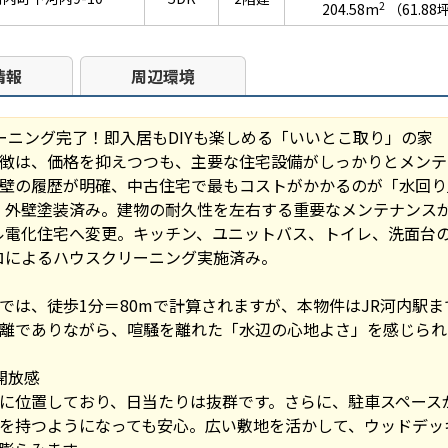
2
204.58m
（61.88
情報
周辺環境
ーニング完了！即入居もDIYも楽しめる「いいとこ取り」の家
徴は、価格を抑えつつも、主要な住宅設備がしっかりとメンテ
壁の履歴が明確、中古住宅で最もコストがかかるのが「水回り
根・外壁塗装済み。建物の耐久性を左右する重要なメンテナンス
ール電化住宅へ変更。キッチン、ユニットバス、トイレ、洗面台
プロによるハウスクリーニング実施済み。
では、徒歩1分＝80mで計算されますが、本物件はJR河内駅まで
離でありながら、喧騒を離れた「水辺の心地よさ」を感じられ
開放感
に位置しており、日当たりは抜群です。さらに、駐車スペース
を持つようになっても安心。広い敷地を活かして、ウッドデッキ