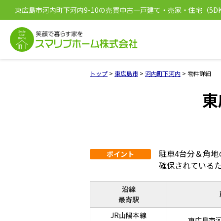
東広島市河内町下河内9-10の売買中古一戸建て・売家・住宅（5D
[11344]
トップ
>
東広島市
>
河内町下河内
>
物件詳細
東
駐車4台分＆角地
ポイント
確保されている
沿線
最寄駅
JR山陽本線
東広島市河