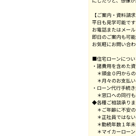
にしたりと、想像が
【ご案内・資料請求
平日も見学可能です
お電話またはメール
即日のご案内も可能
お気軽にお問い合わ
■住宅ローンについ
・諸費用を含めた資
＊頭金０円からの
＊月々のお支払い
・ローン代行手続き
＊窓口への同行も
◆各種ご相談承りま
＊ご年齢に不安の
＊正社員ではない
＊勤続年数１年未
＊マイカーローン