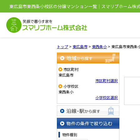
東広島市東西条小校区の分譲マンション一覧｜スマリブホーム株
トップ
>
東広島市
>
東西条小
>
東広島市東西条
地域から探す
市区町村
東広島市
市区町村選択
小学校区
東西条小
小学校区選択
沿線・駅から探す
物件の条件で絞り込む
物件種別