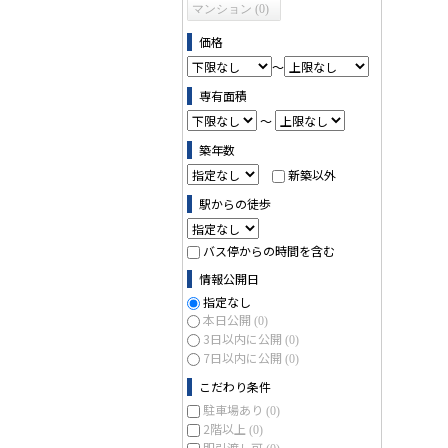
マンション (0)
価格
～
専有面積
～
築年数
新築以外
駅からの徒歩
バス停からの時間を含む
情報公開日
指定なし
本日公開
(0)
3日以内に公開
(0)
7日以内に公開
(0)
こだわり条件
駐車場あり
(0)
2階以上
(0)
即引渡し可