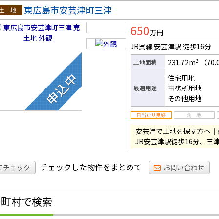
東広島市安芸津町三津
土地
650
万円
JR呉線 安芸津駅
徒歩16分
2
231.72m
（70.
土地面積
住宅用地
事務所用地
最適用途
その他用地
安芸津で土地を探す方へ｜
JR安芸津駅徒歩16分、三
チェックした物件をまとめて
てチェック
お問い合わせ
区町村で検索