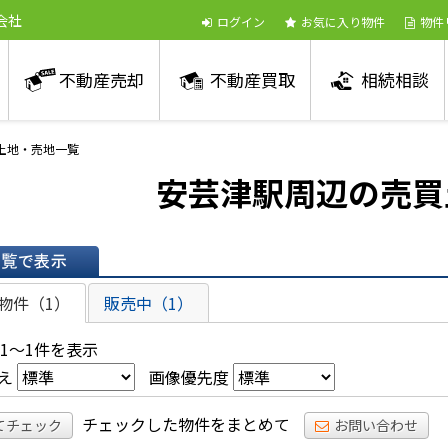
会社
ログイン
お気に入り物件
物件
不動産売却
不動産買取
相続相談
買土地・売地一覧
安芸津駅周辺の売買
表示
物件（1）
販売中（1）
 1～1件を表示
え
画像優先度
チェックした物件をまとめて
てチェック
お問い合わせ