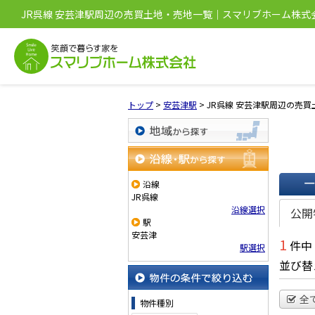
JR呉線 安芸津駅周辺の売買土地・売地一覧｜スマリブホーム株式
トップ
>
安芸津駅
>
JR呉線 安芸津駅周辺の売
地域から探す
沿線・駅から探す
沿線
JR呉線
一覧で
沿線選択
公開
駅
安芸津
1
件中
駅選択
並び替
物件の条件で絞り込む
全
物件種別