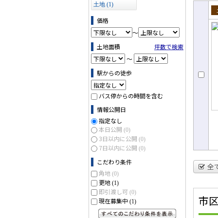
土地 (1)
売
価格
～
土地面積
坪数で検索
～
駅からの徒歩
バス停からの時間を含む
情報公開日
指定なし
本日公開
(0)
3日以内に公開
(0)
7日以内に公開
(0)
こだわり条件
全
角地
(0)
更地
(1)
即引渡し可
(0)
市
現在募集中
(1)