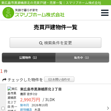
東広島市黒瀬楢原北の売買戸建・売家一覧｜スマリブホーム株式会社
売買戸建物件一覧
検索条件を変更
公開物件（1）
販売中（1）
1
件
チェックした物件を
お問い合わせ
東広島市黒瀬楢原北２丁目
鷹原
徒歩3分
2,990万円
/ 3LDK
築年月
2026年10月
建物構造
木造