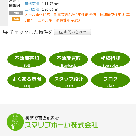
2
建物面積
111.79m
2
土地面積
176.00m
一戸建て
オール電化住宅 耐震等級3の住宅性能評価 長期優良住宅 駐車
新築
3台可 エネルギー消費性能星3つ …
チェックした物件を
お問い合わせ
不動産売却
不動産買取
相続相談
Sell
Buyback
Souzoku
よくある質問
スタッフ紹介
ブログ
Faq
Staff
Blog